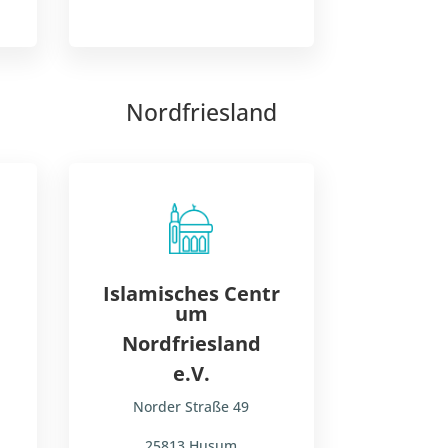
Nordfriesland
Islamisches
Centr
um
Nordfriesland
e.V.
Norder Straße 49
25813 Husum