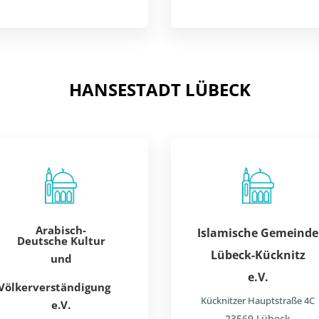
HANSESTADT LÜBECK
Arabisch-
Islamische
Gemeinde
Deutsche
Kultur
Lübeck-Kücknitz
und
e.V.
Völkerverständig
ung
Kücknitzer Hauptstraße 4C
e.V.
23569 Lübeck