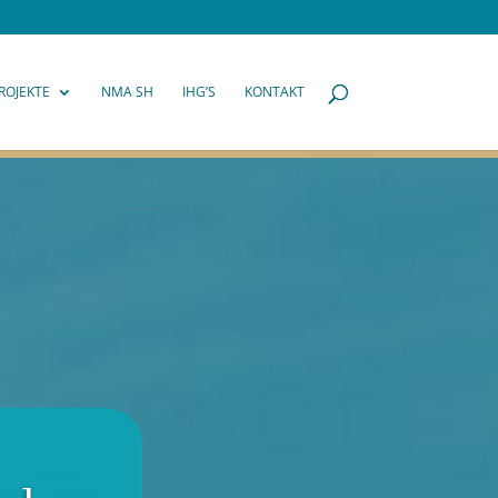
ROJEKTE
NMA SH
IHG’S
KONTAKT