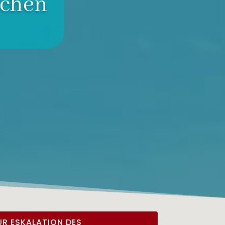
schen
R ESKALATION DES