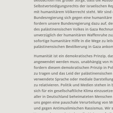
beobachten mit großer Sorge, dass die Ausü
Selbstverteidigungsrechts der israelischen Re
mit humanitärem Völkerrecht steht. Wir sind 
Bundesregierung sich gegen eine humanitäre 
fordern unsere Bundesregierung dazu auf, d
des palästinensischen Volkes in Gaza Rechnu
unverzüglich der humanitären Waffenruhe zu
sofortige humanitäre Hilfe in die Wege zu leit
palästinensischen Bevölkerung in Gaza anko
Humanität ist ein demokratisches Prinzip, da
angewendet werden muss, unabhängig von Her
fordern diesem demokratischen Prinzip in Po
zu tragen und das Leid der palästinensischen
verwendete Sprache oder mediale Darstellun
zu relativieren. Politik und Medien stehen i
sich für ein gesellschaftliche Klima einzusetze
aller in Deutschland beheimateten Menschen g
uns gegen eine pauschale Verurteilung von 
und gegen Antimuslimischen Rassismus. Wir s