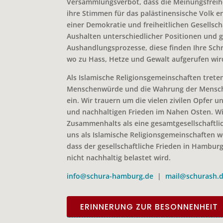
Versammlungsverbot, dass die Meinungsfreihe
ihre Stimmen für das palästinensische Volk e
einer Demokratie und freiheitlichen Gesellscha
Aushalten unterschiedlicher Positionen und ge
Aushandlungsprozesse, diese finden Ihre Sch
wo zu Hass, Hetze
und Gewalt aufgerufen wir
Als Islamische Religionsgemeinschaften treten
Menschenwürde und die Wahrung der Mensch
ein.
Wir trauern um die vielen zivilen Opfer u
und nachhaltigen Frieden im Nahen Osten.
Wi
Zusammenhalts als eine gesamtgesellschaftli
uns als Islamische Religionsgemeinschaften w
dass der gesellschaftliche Frieden in Hambur
nicht nachhaltig belastet wird.
info@schura-hamburg.de
|
mail@schurash.
ERINNERUNG ZUR BESONNENHEIT