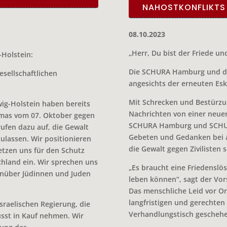
NAHOSTKONFLIKTS
08.10.2023
„Herr, Du bist der Friede und
Holstein:
Die SCHURA Hamburg und di
esellschaftlichen
angesichts der erneuten Esk
Mit Schrecken und Bestürzun
ig-Holstein
h
aben bereits
Nachrichten von einer neuer
amas vom 07. Oktober gegen
SCHURA Hamburg und SCHURA
 rufen dazu auf, die Gewalt
Gebeten und Gedanken bei al
zulassen.
Wir positionieren
die Gewalt gegen Zivilisten 
tzen uns für den Schutz
chland ein. Wir sprechen uns
„Es braucht eine Friedenslö
enüber Jüdinnen und Juden
leben können“, sagt der Vor
Das menschliche Leid vor Or
langfristigen und gerechte
israelischen Regierung, die
Verhandlungstisch geschehe
wusst in Kauf nehmen. Wir