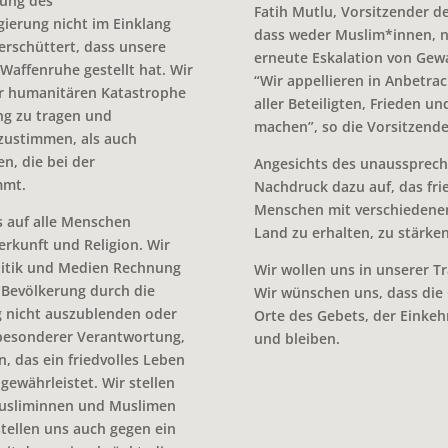
bung des
Fatih Mutlu, Vorsitzender 
gierung nicht im Einklang
dass weder Muslim*innen, n
erschüttert, dass unsere
erneute Eskalation von Gew
Waffenruhe gestellt hat. Wir
“Wir appellieren in Anbetra
er humanitären Katastrophe
aller Beteiligten, Frieden u
ng zu tragen und
machen”, so die Vorsitzende
zustimmen, als auch
en, die bei der
Angesichts des unaussprechl
mmt.
Nachdruck dazu auf, das fr
Menschen mit verschiedene
s auf alle Menschen
Land zu erhalten, zu stärk
kunft und Religion. Wir
litik und Medien Rechnung
Wir wollen uns in unserer T
 Bevölkerung durch die
Wir wünschen uns, dass die 
g nicht auszublenden oder
Orte des Gebets, der Einkeh
n besonderer Verantwortung,
und bleiben.
n, das ein friedvolles Leben
ewährleistet. Wir stellen
Musliminnen und Muslimen
tellen uns auch gegen ein